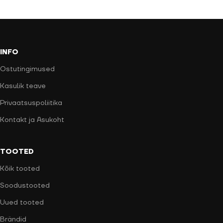
INFO
Ostutingimused
Kasulik teave
Privaatsuspoliitika
Kontakt ja Asukoht
TOOTED
Kõik tooted
Soodustooted
Uued tooted
Brändid