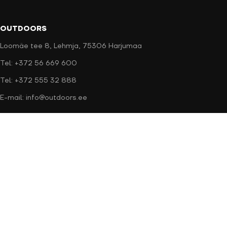
OUTDOORS
Loomäe tee 8, Lehmja, 75306 Harjumaa
Tel: +372 56 669 600
Tel: +372 555 32 888
E-mail: info@outdoors.ee
Makseviisid
Tarneviisid