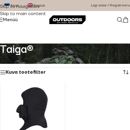
Logi sisse / Registreeru
Eesti
English
Skip to navigation
Skip to main content
Menüü
Taiga®
Esileht
/
Product Brand
/
Taiga®
Kuvatakse üksik tulemus
Kuva tootefilter