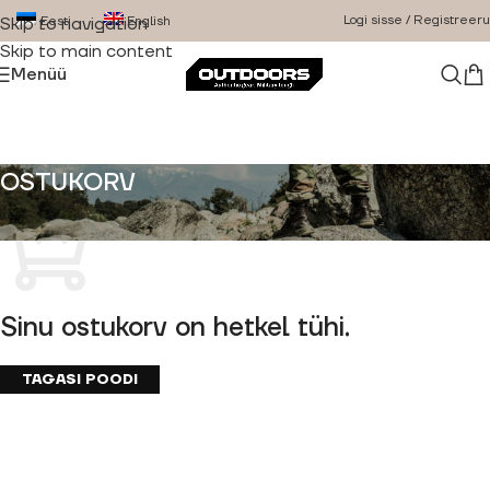
Logi sisse / Registreeru
Eesti
English
Skip to navigation
Skip to main content
Menüü
OSTUKORV
Sinu ostukorv on hetkel tühi.
TAGASI POODI