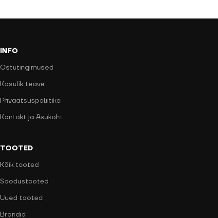
INFO
Ostutingimused
Kasulik teave
Privaatsuspoliitika
Kontakt ja Asukoht
TOOTED
Kõik tooted
Soodustooted
Uued tooted
Brändid