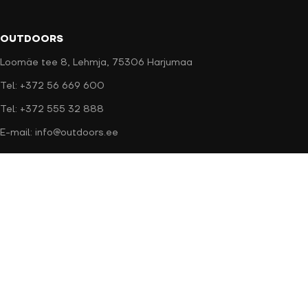
OUTDOORS
Loomäe tee 8, Lehmja, 75306 Harjumaa
Tel: +372 56 669 600
Tel: +372 555 32 888
E-mail: info@outdoors.ee
Makseviisid
Tarneviisid