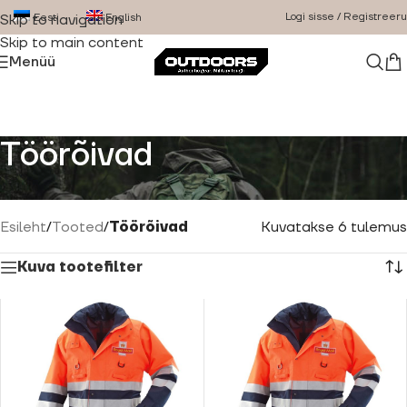
Logi sisse / Registreeru
Eesti
English
Skip to navigation
Skip to main content
Menüü
Töörõivad
Vastupidavad töörõivad erinevatesse aastaaegadesse.
Esileht
/
Tooted
/
Töörõivad
Kuvatakse 6 tulemus
Kuva tootefilter