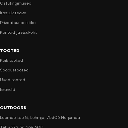
Ostutingimused
Kasulik teave
Privaatsuspoliitika
Kontakt ja Asukoht
TOOTED
Kõik tooted
Soodustooted
Uued tooted
Brändid
OUTDOORS
Loomäe tee 8, Lehmja, 75306 Harjumaa
Tel: +372 56 669 600