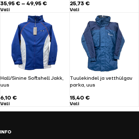
35,95
€
–
49,95
€
25,73
€
Vali
Vali
Hall/Sinine Softshell Jakk,
Tuulekindel ja vetthülgav
uus
parka, uus
6,10
€
15,40
€
Vali
Vali
INFO